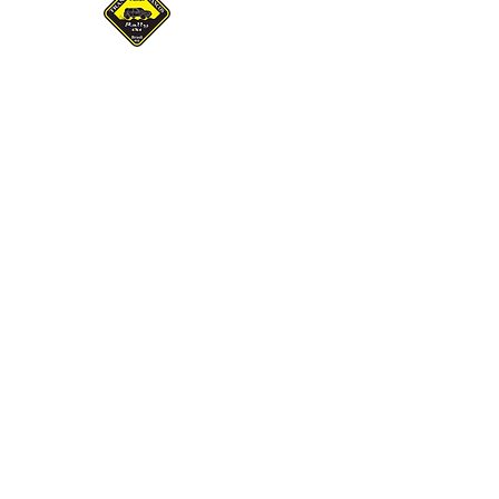
Gaucho Association of
Pilots and Navigators
Trancos & Barrancos
INSTITUCIONAL
SOCIAL
SOBRE O EVENTO
LOGOTIPOS
VESTUÁRIO
CONTATO
POLÍTICA DE PRIVACIDADE
POLÍTICA DE CANCELAMENTO
© 2026 AGPNTB - Todos os direitos reservados
© 2022 AGPNTB #sourally4x4