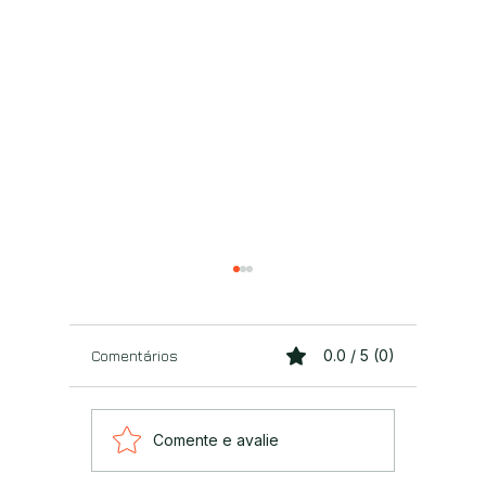
Comentários
0.0 / 5 (0)
Começou o levantamento
Inscriçõ
Comente e avalie
do Aparados Off-Road
Aparado