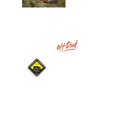
Associação Gaúcha de Pilotos
e Navegadores Trancos &
Barrancos
INSTITUCIONAL
SOCIAL
SOBRE O EVENTO